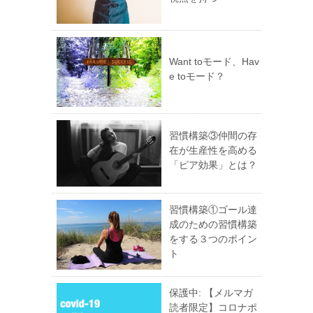
Want toモード、Hav
e toモード？
習慣構築③仲間の存
在が生産性を高める
「ピア効果」とは？
習慣構築①ゴール達
成のための習慣構築
をする３つのポイン
ト
保護中: 【メルマガ
読者限定】コロナポ