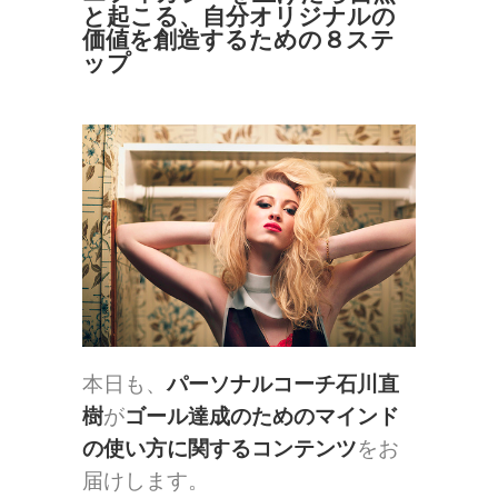
と起こる、自分オリジナルの
価値を創造するための８ステ
ップ
本日も、
パーソナルコーチ石川直
樹
が
ゴール達成のためのマインド
の使い方に関するコンテンツ
をお
届けします。