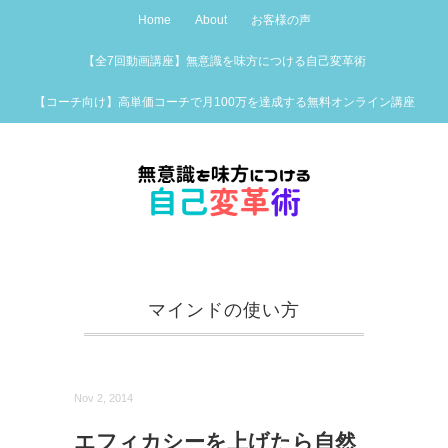
Home
About
お客様の声
【全7回動画講座】無意識を味方につける自己変革術
【コーチ向け】高単価コーチで月100万を達成する無料オンライン講座
マインドの使い方
Nov 2, 2014
エフィカシーを上げたら自然