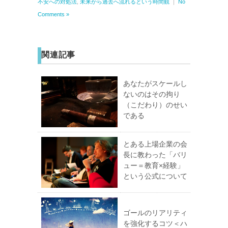
不安への対処法
,
未来から過去へ流れるという時間観
｜
No
Comments »
関連記事
あなたがスケールし
ないのはその拘り
（こだわり）のせい
である
とある上場企業の会
長に教わった「バリ
ュー＝教育×経験」
という公式について
ゴールのリアリティ
を強化するコツ＜ハ