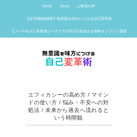
Home
About
お客様の声
【全7回動画講座】無意識を味方につける自己変革術
【コーチ向け】高単価コーチで月100万を達成する無料オンライン講座
エフィカシーの高め方
/
マイン
ドの使い方
/
悩み・不安への対
処法
/
未来から過去へ流れると
いう時間観