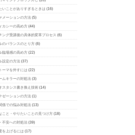
のマインドブロック外し
(20)
たいことがありすぎるときは
(16)
ァメーションの方法
(5)
ィカシーの高め方
(44)
チング受講後の具体的変革プロセス
(6)
ルのバランスのとり方
(6)
ル臨場感の高め方
(22)
ル設定の方法
(37)
トーマを外すには
(22)
ームキラーの対処法
(3)
オスタシス書き換え技術
(14)
クゼーションの方法
(1)
関係での悩み対処法
(13)
なこと・やりたいことの見つけ方
(18)
・不安への対処法
(39)
度を上げるには
(17)