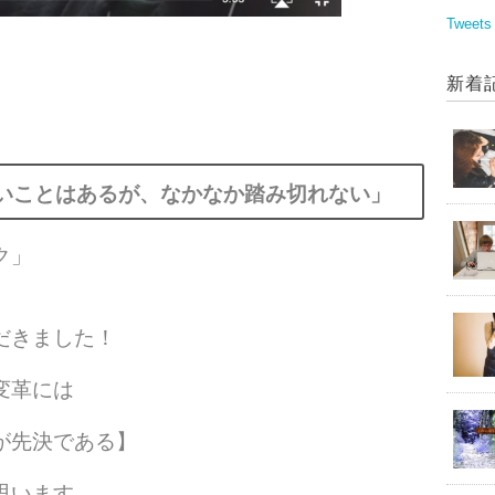
Tweets
新着
いことはあるが、なかなか踏み切れない」
ク」
、
だきました！
変革には
が先決である】
思います。