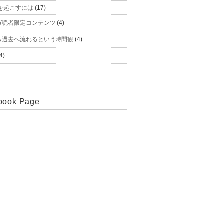
を起こすには
(17)
ガ読者限定コンテンツ
(4)
ら過去へ流れるという時間観
(4)
4)
book Page