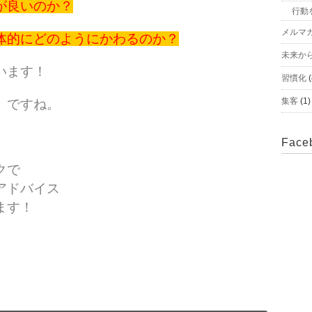
が良いのか？
行動
メルマ
体的にどのようにかわるのか？
未来か
います！
習慣化
(
集客
(1)
」ですね。
Face
クで
アドバイス
ます！