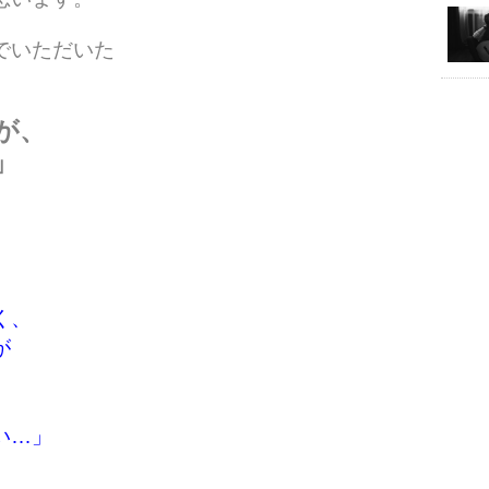
でいただいた
が、
」
く、
が
い…」