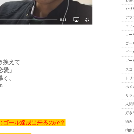
お金
やり
アフ
エフ
コー
ゴー
ゴー
ゴー
き換えて
恋愛」
スコ
導く、
ドリ
チ
ホメ
リラ
人間
好き
とゴール達成出来るのか？
悩み
抽象