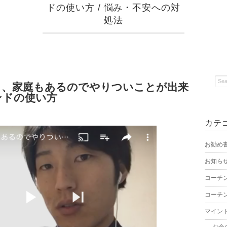
ドの使い方
/
悩み・不安への対
処法
し、家庭もあるのでやりついことが出来
ンドの使い方
カテ
お勧め
お知ら
コーチ
コーチ
マイン